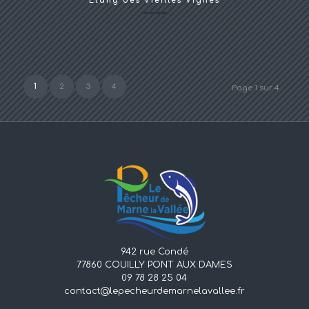
Etang des Vieilles Vignes
1
2
3
4
Page 1 sur 4
942 rue Condé
77860 COUILLY PONT AUX DAMES
09 78 28 25 04
contact@lepecheurdemarnelavallee.fr