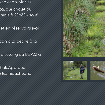
vec Jean-Marie).
l « le chalet du
 mois à 20h30 – sauf
et en réservoirs (voir
tion à la pêche à la
à l’étang du BEP22 à
 WhatsApp pour
e les moucheurs.