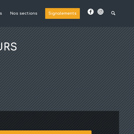
s
Nos sections
Signalements
URS