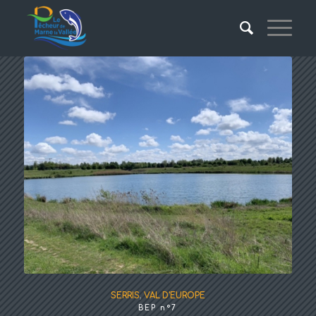
SERRIS
,
VAL D'EUROPE
BEP n°7