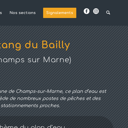
s
Nos sections
Signalements
tang du Bailly
hamps sur Marne)
une de Champs-sur-Marne, ce plan d’eau est
ssède de nombreux postes de pêches et des
stationnements proches.
hème du plan d’eau