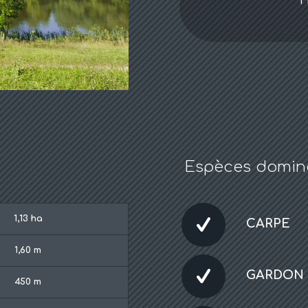
Espèces domin
1,13 ha
CARPE
1,60 m
GARDON
450 m