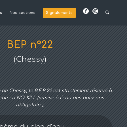
s
Nos sections
Signalements
BEP n°22
(Chessy)
de Chessy, le B.E.P 22 est strictement réservé à
che en NO-KILL (remise à l’eau des poissons
obligatoire).
hème du plan d’eau