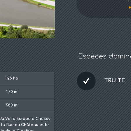
Espèces domin
1,25 ha
TRUITE
1,70 m
580 m
du Val d’Europe à Chessy
e la Rue du Château et le
n de la Glacière